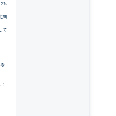
2%
定期
して
う場
だく