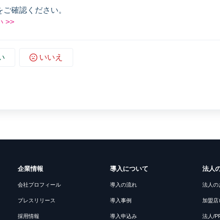
をご確認ください。
>>
い
いいえ
企業情報
導入について
法人
会社プロフィール
導入の流れ
法人の
プレスリリース
導入事例
加盟店
採用情報
導入申込み
法人/